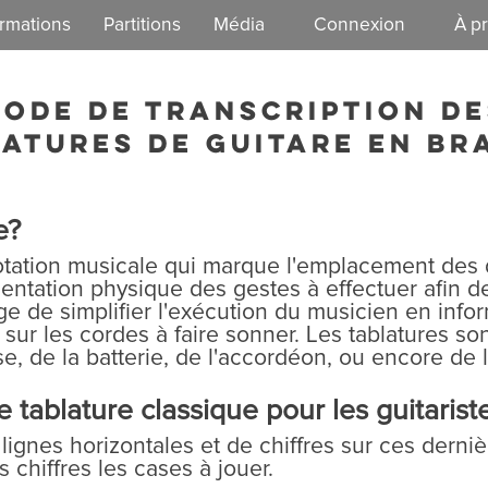
rmations
Partitions
Média
Connexion
À p
EzGuit
Notre 
Code de transcription de
Vie dém
atures de guitare en br
e?
tation musicale qui marque l'emplacement des d
entation physique des gestes à effectuer afin 
ge de simplifier l'exécution du musicien en info
r sur les cordes à faire sonner. Les tablatures s
se, de la batterie, de l'accordéon, ou encore de 
ablature classique pour les guitarist
ignes horizontales et de chiffres sur ces derniè
 chiffres les cases à jouer.