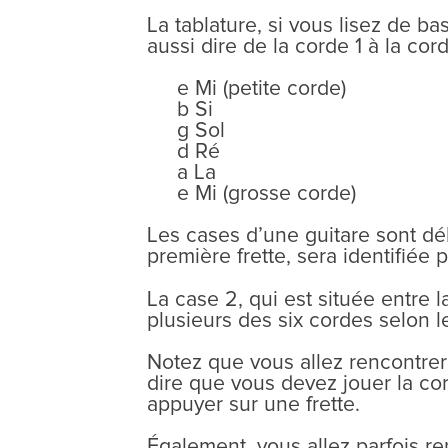
La tablature, si vous lisez de b
aussi dire de la corde 1 à la cord
e Mi (petite corde)
b Si
g Sol
d Ré
a La
e Mi (grosse corde)
Les cases d’une guitare sont déli
première frette, sera identifiée 
La case 2, qui est située entre l
plusieurs des six cordes selon le
Notez que vous allez rencontrer 
dire que vous devez jouer la cor
appuyer sur une frette.
Également, vous allez parfois r