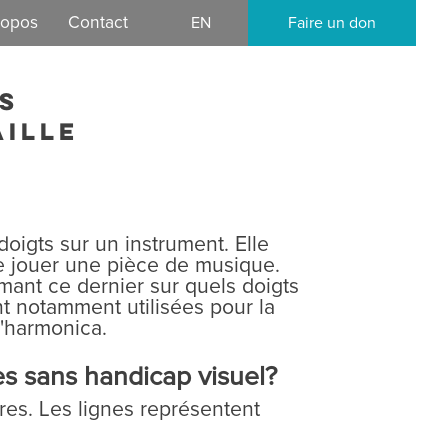
ropos
Contact
EN
Faire un don
mission
s
ocratique
aille
oigts sur un instrument. Elle
de jouer une pièce de musique.
rmant ce dernier sur quels doigts
ont notamment utilisées pour la
l'harmonica.
es sans handicap visuel?
res. Les lignes représentent