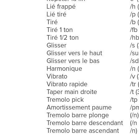
Lié frappé
/h 
Lié tiré
/p 
Tiré
/b 
Tiré 1 ton
/fb
Tiré 1/2 ton
/hb
Glisser
/s 
Glisser vers le haut
/su
Glisser vers le bas
/sd
Harmonique
/n 
Vibrato
/v 
Vibrato rapide
/tr
Taper main droite
/t 
Tremolo pick
/tp
Amortissement paume
/pm
Tremolo barre plonge
(/n
Tremolo barre descendant
(/n
Tremolo barre ascendant
/n)