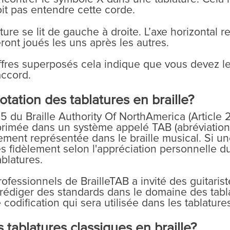
it pas entendre cette corde.
ure se lit de gauche à droite. L’axe horizontal 
ront joués les uns après les autres.
iffres superposés cela indique que vous devez l
accord.
otation des tablatures en braille?
5 du Braille Authority Of NorthAmerica (Article 
rimée dans un système appelé TAB (abréviation d
ement représentée dans le braille musical. Si une
tes fidèlement selon l'appréciation personnelle 
blatures.
ofessionnels de BrailleTAB a invité des guitarist
 rédiger des standards dans le domaine des tablat
codification qui sera utilisée dans les tablatures
ablatures classiques en braille?