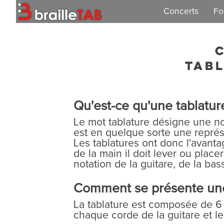
Concerts
Fo
Concert 2026
Concert 2025
tabl
Concert 2024
Qu'est-ce qu'une tablatur
Concert 2023
Le mot tablature désigne une no
Concert 2021
est en quelque sorte une représ
Les tablatures ont donc l'avanta
de la main il doit lever ou place
Concert 2019
notation de la guitare, de la bas
Comment se présente une t
La tablature est composée de 6 l
chaque corde de la guitare et les