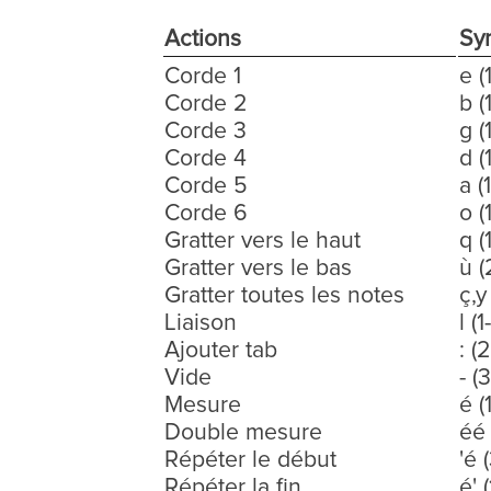
Actions
Sy
Corde 1
e (
Corde 2
b (
Corde 3
g (
Corde 4
d (
Corde 5
a (1
Corde 6
o (
Gratter vers le haut
q (
Gratter vers le bas
ù (
Gratter toutes les notes
ç,y
Liaison
l (1
Ajouter tab
: (
Vide
- (
Mesure
é (
Double mesure
éé 
Répéter le début
'é 
Répéter la fin
é' 