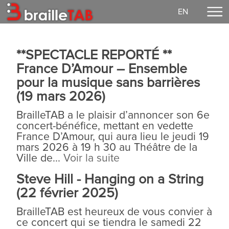
EN
Accueil
**SPECTACLE REPORTÉ **
Faire un don
France D’Amour – Ensemble
Concerts
pour la musique sans barrières
EzGuit
(19 mars 2026)
Partitions
BrailleTAB a le plaisir d’annoncer son 6e
concert-bénéfice, mettant en vedette
Média
France D’Amour, qui aura lieu le jeudi 19
Connexion
mars 2026 à 19 h 30 au Théâtre de la
Ville de...
Voir la suite
Notre mission
Steve Hill - Hanging on a String
Vie démocratique
(22 février 2025)
Contact
BrailleTAB est heureux de vous convier à
ce concert qui se tiendra le samedi 22