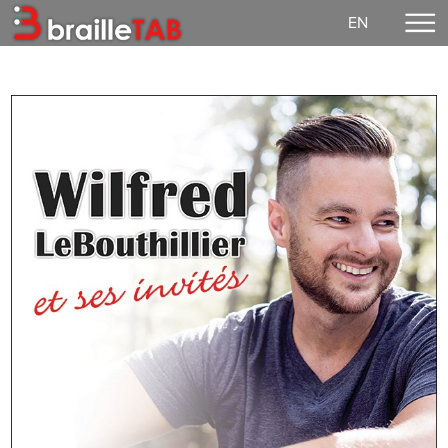
EN
Accueil
Faire un don
Concerts
EzGuit
Partitions
Média
Connexion
Notre mission
Vie démocratique
Contact