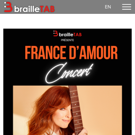
EN
Accueil
Faire un don
Concerts
EzGuit
Partitions
Média
Connexion
Notre mission
Vie démocratique
Contact