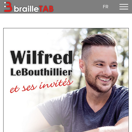
FR
Home
Making a donation
Concerts
EzGuit
Partitions
Media
Login
Our mission
Democratic life
Contact