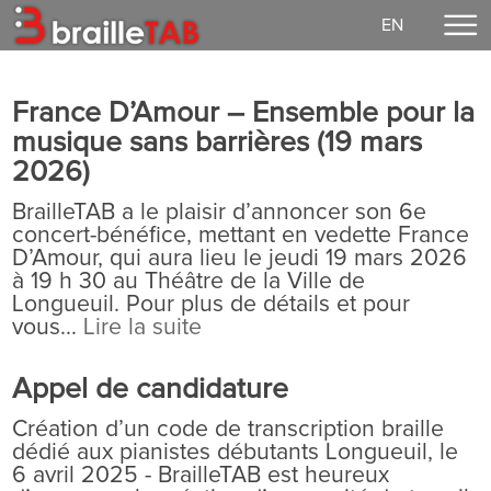
EN
Accueil
France D’Amour – Ensemble pour la
Faire un don
musique sans barrières (19 mars
Concerts
2026)
EzGuit
BrailleTAB a le plaisir d’annoncer son 6e
concert-bénéfice, mettant en vedette France
Partitions
D’Amour, qui aura lieu le jeudi 19 mars 2026
Média
à 19 h 30 au Théâtre de la Ville de
Longueuil. Pour plus de détails et pour
Connexion
vous...
Lire la suite
Notre mission
Appel de candidature
Vie démocratique
Création d’un code de transcription braille
Contact
dédié aux pianistes débutants Longueuil, le
6 avril 2025 - BrailleTAB est heureux