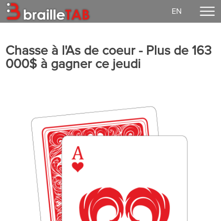
EN
Accueil
Chasse à l'As de coeur - Plus de 163
Faire un don
000$ à gagner ce jeudi
Concerts
EzGuit
Partitions
Média
Connexion
Notre mission
Vie démocratique
Contact