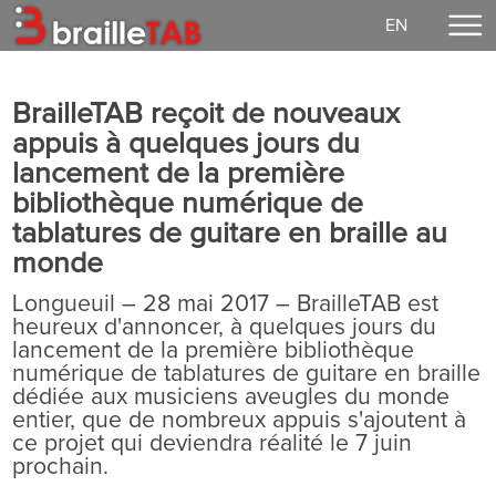
EN
Accueil
BrailleTAB reçoit de nouveaux
Faire un don
appuis à quelques jours du
Concerts
lancement de la première
EzGuit
bibliothèque numérique de
tablatures de guitare en braille au
Partitions
monde
Média
Longueuil – 28 mai 2017 – BrailleTAB est
Connexion
heureux d'annoncer, à quelques jours du
lancement de la première bibliothèque
Notre mission
numérique de tablatures de guitare en braille
dédiée aux musiciens aveugles du monde
Vie démocratique
entier, que de nombreux appuis s'ajoutent à
Contact
ce projet qui deviendra réalité le 7 juin
prochain.