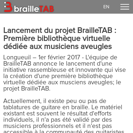
EN
Accueil
Lancement du projet BrailleTAB :
Faire un don
Première bibliothèque virtuelle
Concerts
dédiée aux musiciens aveugles
EzGuit
Longueuil – 1er février 2017 - L'équipe de
BrailleTAB annonce le lancement d'une
Partitions
initiative rassembleuse et innovante qui vise
Média
la création d'une première bibliothèque
virtuelle dédiée aux musciens aveugles; le
Connexion
projet BrailleTAB.
Notre mission
Actuellement, il existe peu ou pas de
Vie démocratique
tablatures de guitare en braille. Le matériel
existant est souvent le résultat d'efforts
Contact
individuels, il n'a pas été validé par des
musiciens professionnels et il n'est pas
accessible à la communauté des guitaristes