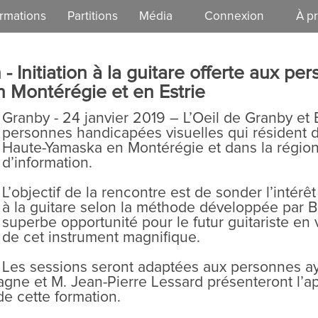
rmations
Partitions
Média
Connexion
À p
EzGuit
Notre 
- Initiation à la guitare offerte aux p
Vie dém
 Montérégie et en Estrie
Granby - 24 janvier 2019 – L’Oeil de Granby et B
personnes handicapées visuelles qui résident d
Haute-Yamaska en Montérégie et dans la région
d’information.
L’objectif de la rencontre est de sonder l’intérêt 
à la guitare selon la méthode développée par Br
superbe opportunité pour le futur guitariste en
de cet instrument magnifique.
Les sessions seront adaptées aux personnes ay
gne et M. Jean-Pierre Lessard présenteront l’ap
de cette formation.