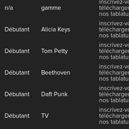
inscrivez-
n/a
gamme
télécharge
nos tablatu
inscrivez-
Débutant
Alicia Keys
télécharge
nos tablatu
inscrivez-
Débutant
Tom Petty
télécharge
nos tablatu
inscrivez-
Débutant
Beethoven
télécharge
nos tablatu
inscrivez-
Débutant
Daft Punk
télécharge
nos tablatu
inscrivez-
Débutant
TV
télécharge
nos tablatu