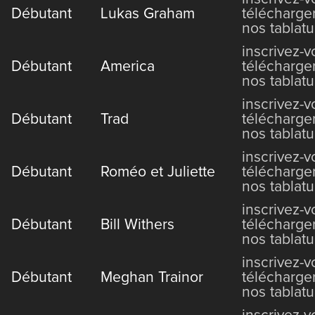
Débutant
Lukas Graham
télécharge
nos tablatu
inscrivez-
Débutant
America
télécharge
nos tablatu
inscrivez-
Débutant
Trad
télécharge
nos tablatu
inscrivez-
Débutant
Roméo et Juliette
télécharge
nos tablatu
inscrivez-
Débutant
Bill Withers
télécharge
nos tablatu
inscrivez-
Débutant
Meghan Trainor
télécharge
nos tablatu