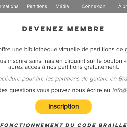
rmations
Partitions
Média
Connexion
À p
EzGuit
Notre 
DEVENEZ MEMBRE
Vie dém
ffre une bibliothèque virtuelle de partitions de g
 inscrire sans frais en cliquant sur le bouton « i
aurez accès à nos partitions gratuitement.
cédure pour lire les partitions de guitare en Bra
des questions vous pouvez nous écrire au
info@
Inscription
Fonctionnement du code braille