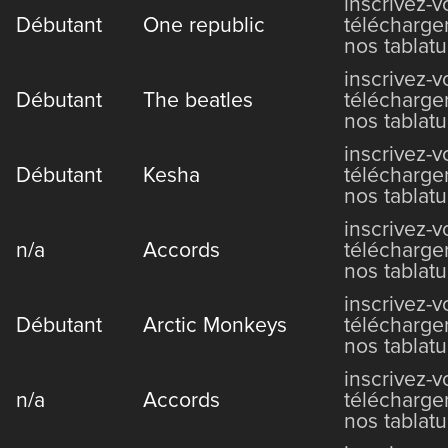
inscrivez-
Débutant
One republic
télécharge
nos tablatu
inscrivez-
Débutant
The beatles
télécharge
nos tablatu
inscrivez-
Débutant
Kesha
télécharge
nos tablatu
inscrivez-
n/a
Accords
télécharge
nos tablatu
inscrivez-
Débutant
Arctic Monkeys
télécharge
nos tablatu
inscrivez-
n/a
Accords
télécharge
nos tablatu