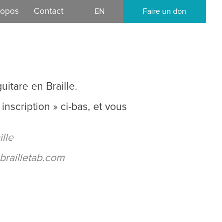
ropos
Contact
EN
Faire un don
mission
ocratique
uitare en Braille.
nscription » ci-bas, et vous
ille
brailletab.com