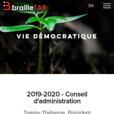
EN
Accueil
Faire un don
Concerts
VIE DÉMOCRATIQUE
EzGuit
Partitions
Média
Connexion
Notre mission
Vie démocratique
2019-2020 - Conseil
Contact
d'administration
Tommy Théberge, Président