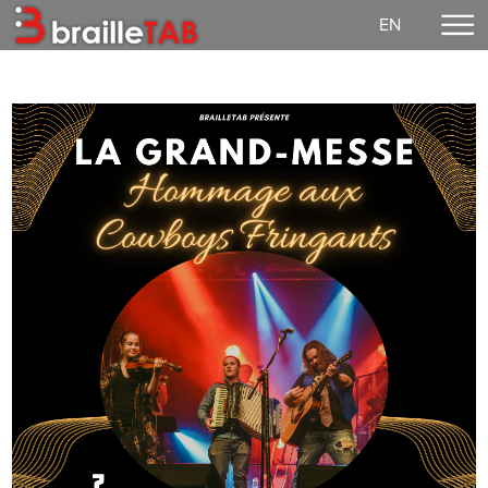
EN
Accueil
Faire un don
Concerts
EzGuit
Partitions
Média
Connexion
Notre mission
Vie démocratique
Contact